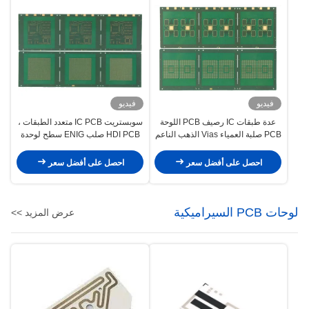
فيديو
فيديو
عدة طبقات IC رصيف PCB اللوحة
سوبستريت IC PCB متعدد الطبقات ،
PCB صلبة العمياء Vias الذهب الناعم
HDI PCB صلب ENIG سطح لوحدة
RF
احصل على أفضل سعر
احصل على أفضل سعر
لوحات PCB السيراميكية
عرض المزيد >>