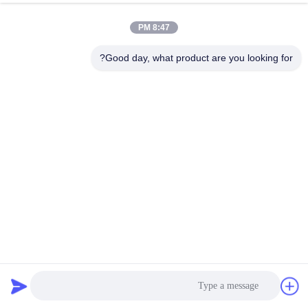
الصناعي
8:47 PM
Good day, what product are you looking for?
فيديو
فيديو
المعدات الصناعية SMT عاكس طابعة
طابعة بروتوكولات حاسوبية إلكترونية
طباعة الطاقة الجمعية PCBA التصنيع
قابلة للتخصيص
احصل على أفضل سعر
احصل على أفضل سعر