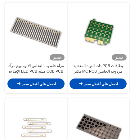
فيديو
فيديو
بطاقات PCB ذات النواة المعدنية
مرآة حاسوب النحاس الألومنيوم مرآة
مزدوجة الجانبين MC PCB مكبر
COB PCB صلبة LED PCB الإضاءة
طاقة PCB جامد
احصل على أفضل سعر
احصل على أفضل سعر