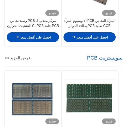
فيديو
فيديو
المرآة النحاس PCB الألومنيوم المرآة
مركز معدني لـ PCB رصيد نحاس
COB صلبة PCB بطاقة الدوائر
PCB جامد CuPCB التشتيت الحراري
المطبوعة LED
للمعادن
احصل على أفضل سعر
احصل على أفضل سعر
سوبستريت PCB
عرض المزيد >>
فيديو
فيديو