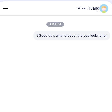
86-0755-8487 -5025
Vikki Huang
البريد الإلكتروني
richard@tecircuit.com
2:54 AM
العنوان
Good day, what product are you looking for?
الغرفة 404، المبنى A2، شنجينغ بارك الرائدين، NO3 شارع لونغ
تينغ الثالث، مجتمع قسيانغ، شارع لونغ تينغ، منطقة لونغ غانغ، شين
تشن، الصين
سياسة الخصوصية
|
خريطة الموقع
الصين جودة جيدة متعدد الطبقات ثنائي الفينيل متعدد الكلور المورد.
حقوق الطبع والنشر © 2024-2026 Shenzhen Tecircuit Electronics
Limited جميع الحقوق محفوظة