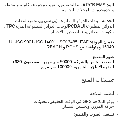
البند:
PCB EMS قابلة للتخصيص،
العروض
مجموعة كاملة من
محطة
واحدة
خدمات المحلات التجارية
الخدمة:
لوحات الدوائر المطبوعة (
بي سي بي
و تجميع لوحات
الدوائر المطبوعة
الـ PCBA
لوحات الدوائر المطبوعة المرنة
FPC
),
مكونات مصادر
,
بناء الصناديق، الاختبار.
ضمان الجودة:
13485، ITAF
UL،ISO 9001، ISO 14001، ISO
16949 ومتوافقة مع ROHS و REACH.
صور المصنع:
المصنع الخاص بالشركة: 50000 متر مربع: الموظفون: 930+:
القدرة الإنتاجية الشهرية: 100000 متر مربع
تطبيقات المنتج
أنظمة الملاحة
:
يوفر الملاحة GPS في الوقت الحقيقي، تحديثات
حركة المرور، وتحسين المسار.
تشغيل الصوت والفيديو
: