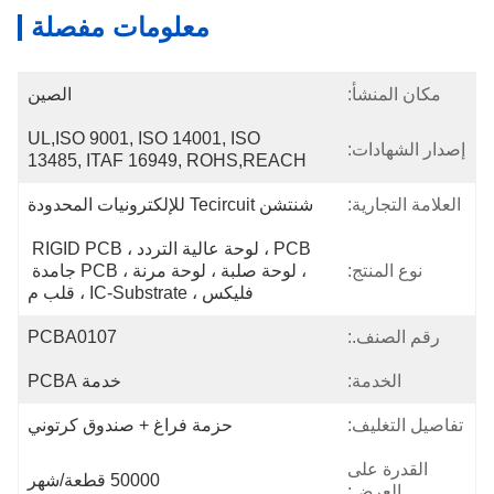
معلومات مفصلة
مكان المنشأ:
الصين
UL,ISO 9001, ISO 14001, ISO 
إصدار الشهادات:
13485, ITAF 16949, ROHS,REACH
العلامة التجارية:
شنتشن Tecircuit للإلكترونيات المحدودة
PCB ، لوحة عالية التردد ، RIGID PCB 
نوع المنتج:
، لوحة صلبة ، لوحة مرنة ، PCB جامدة 
فليكس ، IC-Substrate ، قلب م
رقم الصنف.:
PCBA0107
الخدمة:
خدمة PCBA
تفاصيل التغليف:
حزمة فراغ + صندوق كرتوني
القدرة على
50000 قطعة/شهر
العرض: