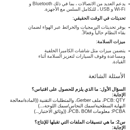
يدعم العديد من الاتصالات ، بما في ذلك Bluetooth و
Wi-Fi و USB ، للتكامل السلس مع الأجهزة.
تحديثات في الوقت الحقيقي
:
يوفر تحديثات البرمجيات والخرائط عبر الهواء لضمان
بقاء النظام حالياً وفعالاً.
ميزات السلامة
:
يتضمن ميزات مثل شاشات الكاميرا الخلفية
ومساعدة وقوف السيارات لتعزيز السلامة أثناء
القيادة.
الأسئلة الشائعة
السؤال الأول: ما الذي يلزم للحصول على اقتباس؟
الإجابة:
PCB: QTY، ملف Gerber، والمتطلبات التقنية ((المادة/معالجة
النهاية السطحية/سمك النحاس/سمك اللوحة،...)
PCBA: معلومات PCB، BOM، ((وثائق الاختبار...)
س2: ما هي تنسيقات الملفات التي تقبلها للإنتاج؟
الإجابة: