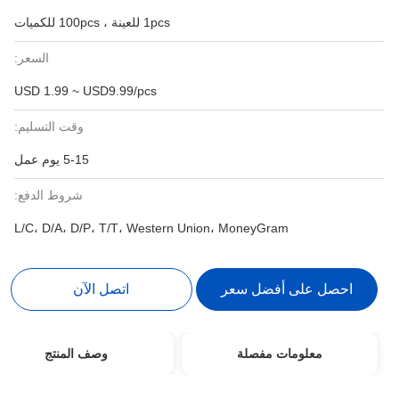
1pcs للعينة ، 100pcs للكميات
السعر:
USD 1.99 ~ USD9.99/pcs
وقت التسليم:
5-15 يوم عمل
شروط الدفع:
L/C، D/A، D/P، T/T، Western Union، MoneyGram
احصل على أفضل سعر
اتصل الآن
معلومات مفصلة
وصف المنتج