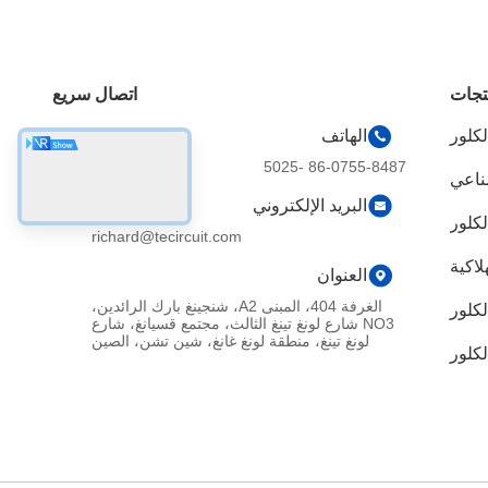
تجات
اتصال سريع
لكلور
الهاتف
86-0755-8487 -5025
صناعي
البريد الإلكتروني
richard@tecircuit.com
العنوان
الغرفة 404، المبنى A2، شنجينغ بارك الرائدين،
لكلور
NO3 شارع لونغ تينغ الثالث، مجتمع قسيانغ، شارع
لونغ تينغ، منطقة لونغ غانغ، شين تشن، الصين
لكلور