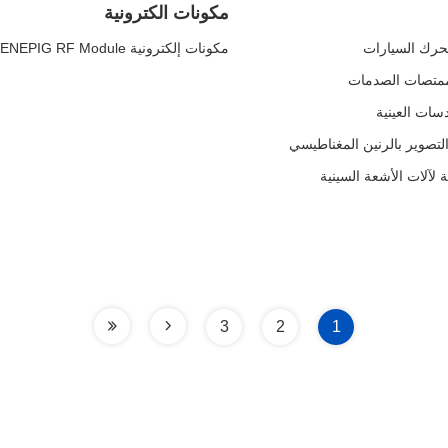
مكونات الكترونية
مكونات إلكترونية IC PCB Substrate PCB Multilayer PCB HDI ENEPIG RF Module صلبة
لتصوير بالرنين المغناطيسي
3
2
1