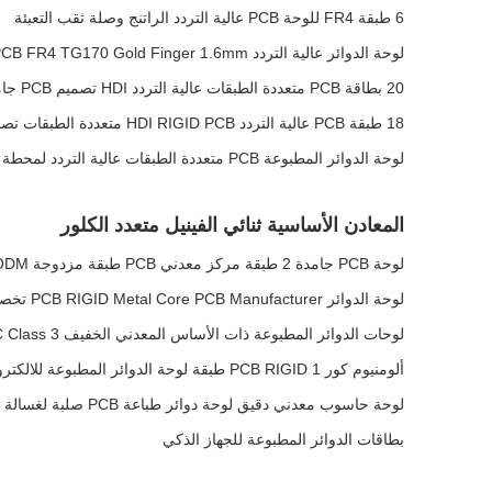
6 طبقة FR4 للوحة PCB عالية التردد الراتنج وصلة ثقب التعبئة
لوحة الدوائر عالية التردد RIGID PCB FR4 TG170 Gold Finger 1.6mm سمك 10U
20 بطاقة PCB متعددة الطبقات عالية التردد HDI تصميم PCB جامد للخادم
18 طبقة PCB عالية التردد HDI RIGID PCB متعددة الطبقات تصنيع
لوحة الدوائر المطبوعة PCB متعددة الطبقات عالية التردد لمحطة قاعدة لاسلكية
المعادن الأساسية ثنائي الفينيل متعدد الكلور
لوحة PCB جامدة 2 طبقة مركز معدني PCB طبقة مزدوجة PCB OEM ODM
لوحة الدوائر PCB RIGID Metal Core PCB Manufacturer تخصيص أساسي
لوحات الدوائر المطبوعة ذات الأساس المعدني الخفيف RIGID LED PCB Countersink IPC Class 3
ألومنيوم كور PCB RIGID 1 طبقة لوحة الدوائر المطبوعة للالكترونيات PAD
لوحة حاسوب معدني دقيق لوحة دوائر طباعة PCB صلبة لغسالة الأطباق
بطاقات الدوائر المطبوعة للجهاز الذكي