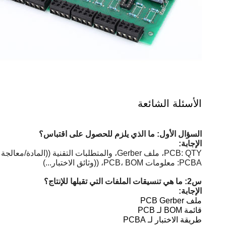
الأسئلة الشائعة
السؤال الأول: ما الذي يلزم للحصول على اقتباس؟
الإجابة:
PCB: QTY، ملف Gerber، والمتطلبات التقنية ((المادة/معالجة النهاية السطحية/سمك النحاس/سمك اللوحة،...)
PCBA: معلومات PCB، BOM، ((وثائق الاختبار...)
س2: ما هي تنسيقات الملفات التي تقبلها للإنتاج؟
الإجابة:
ملف PCB Gerber
قائمة BOM لـ PCB
طريقة الاختبار لـ PCBA