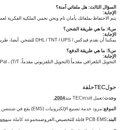
السؤال الثالث: هل ملفاتي آمنة؟
الإجابة:
يتم الاحتفاظ بملفاتك بأمان تام ونحن نحمي الملكية الفكرية لعمل
س4: ما هي طريقة الشحن؟
الإجابة:
يمكننا أن نقدم فيدكس / DHL / TNT / UPS للشحن. أيضا، طريقة الشحن المقدمة من قبل العميل مقبولة.
س5: ما هي طريقة الدفع؟
الإجابة:
التحويل التلغرافي مقدماً (التحويل التلفزيوني مقدماً، T/T) ، PayPal مقبول.
حول
TECحلقة
وجدت:
تعمل TECircuit منذ
2004.
الموقع:
مزود خدمة تصنيع الإلكترونيات (EMS) يقع في شنتشن الصين.
البند:
PCB EMS قابلة للتخصيص،
العروض
مجموعة كاملة من
محطة