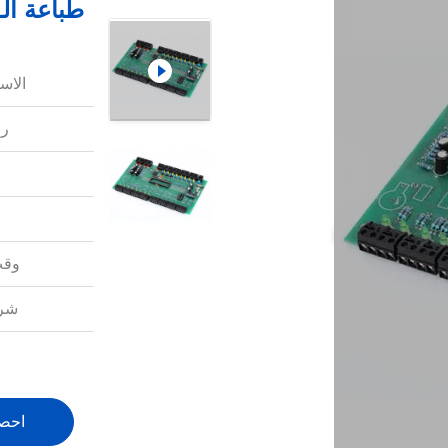
طباعة الـ PCB المخصصة وصندوق واجهة الت
الاس
رق
وقت
شرو
احص