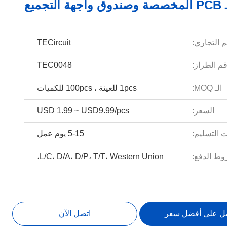
جميع
م التجاري:
TECircuit
م الطراز:
TEC0048
الـ MOQ:
1pcs للعينة ، 100pcs للكميات
السعر:
USD 1.99 ~ USD9.99/pcs
 التسليم:
5-15 يوم عمل
ط الدفع:
L/C، D/A، D/P، T/T، Western Union،
ل على أفضل سعر
اتصل الآن