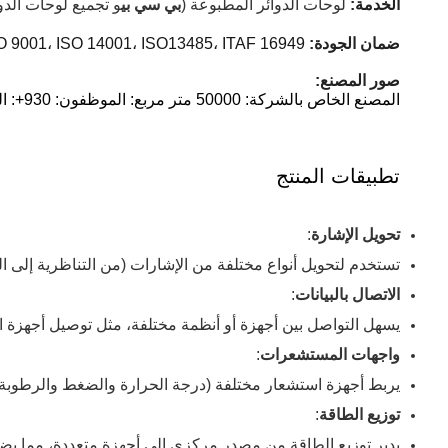
الخدمة:
لوحات الدوائر المطبوعة (
بي سي بي
و تجميع لوحات الدو
ضمان الجودة:
13485، ITAF 16949 ومتوافقة مع ROHS و REACH.
O 9001، ISO 14001، ISO
صور المصنع:
المصنع الخاص بالشركة: 50000 متر مربع: الموظفون: 930+: القدرة الإنتاجية الشهرية: 100000 متر مربع
تطبيقات المنتج
تحويل الإشارة
:
تستخدم لتحويل أنواع مختلفة من الإشارات (من التناظرية إلى الر
الاتصال بالبيانات
:
يسهل التواصل بين أجهزة أو أنظمة مختلفة، مثل توصيل أجهزة ال
واجهات المستشعرات
:
يربط أجهزة استشعار مختلفة (درجة الحرارة والضغط والرطوبة) بأ
توزيع الطاقة
:
يدير توزيع الطاقة من مصدر مركزي إلى أجهزة متعددة، مما يضم