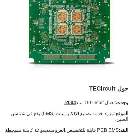
حول TECircuit
وجدت:
تعمل TECircuit منذ
2004.
الموقع:
مزود خدمة تصنيع الإلكترونيات (EMS) يقع في شنتشن
الصين.
البند:
PCB EMS قابلة للتخصيص،
العروض
مجموعة كاملة من
محطة