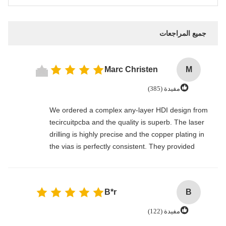
جميع المراجعات
Marc Christen
M
مفيدة (385)
We ordered a complex any-layer HDI design from
tecircuitpcba and the quality is superb. The laser
drilling is highly precise and the copper plating in
the vias is perfectly consistent. They provided
comprehensive AOI and X-ray inspection reports
upon delivery. A reliable partner for high-end
electronic manufacturing.
B*r
B
مفيدة (122)