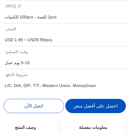
الـ MOQ:
1pcs للعينة ، 100pcs للكميات
السعر:
USD 1.99 ~ USD9.99/pcs
وقت التسليم:
5-15 يوم عمل
شروط الدفع:
L/C، D/A، D/P، T/T، Western Union، MoneyGram
احصل على أفضل سعر
اتصل الآن
معلومات مفصلة
وصف المنتج