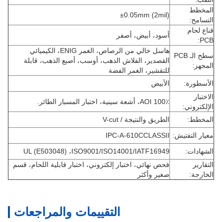
المخطط
±0.05mm (2mil)
التسامح:
قناع لحام
أسود، أبيض، أصفر
PCB:
هاسل خالي من الرصاص، الغمر ENIG، الكيميائي
سطح الـ PCB
القصدير، الفلاش الذهب، أوسب، أصبع الذهب، قابلة
المجهز:
للتقشير، الغمر الفضة
الأسطورة:
الأبيض
الاختبار
100٪ AOI، أشعة سينية، اختبار المسبار الطائر.
الإلكتروني:
المخطط:
الطريق والنتيجة / V-cut
معيار التفتيش:
IPC-A-610CCLASSII
الشهادات:
UL (E503048) ،ISO9001/ISO14001/IATF16949
التقارير
فحص نهائي، اختبار إلكتروني، اختبار قابلية اللحام، قسم
الخارجة:
صغير وأكثر
التقييمات والمراجعات