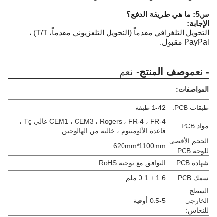
س5: ما هي طريقة الدفع؟
الإجابة:
التحويل التلغرافي مقدماً (التحويل التلفزيوني مقدماً، T/T) ،
PayPal مقبول.
- نعم
وصف المنتج
- نعم
المواصفات:
طبقات PCB:
1-42 طبقة
CEM1 ، CEM3 ، Rogers ، FR-4 ، FR-4 عالي Tg ،
مواد PCB:
قاعدة الألومنيوم ، خالية من الهالوجين
الحجم الأقصى
620mm*1100mm
للوحة PCB:
شهادة PCB:
التوافق مع توجيه RoHS
سمك PCB:
1.6 ± 0.1 ملم
السطح
الخارجي
0.5-5 أوقية
للنحاس: