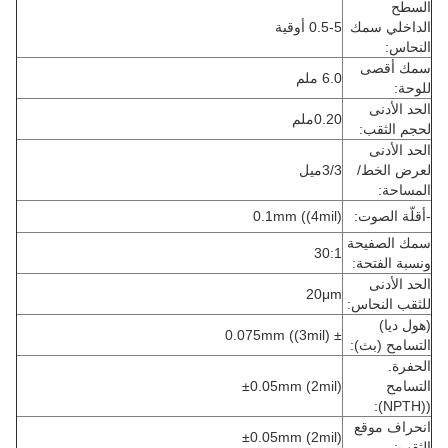
السطح
الداخلي سمك
0.5-5 أوقية
النحاس:
سمك أقصى
6.0 ملم
للوحة:
الحد الأدنى
0.20ملم
لحجم الثقب:
الحد الأدنى
لعرض الخط/
3/3ميل
المساحة:
-أقلّة الصوت:
0.1mm ((4mil)
سمك الصفيحة
30:1
ونسبة الفتحة:
الحد الأدنى
20μm
للثقب النحاس:
(هول ديا)
± 0.075mm ((3mil)
التسامح (بث):
الحفرة.
التسامح
±0.05mm (2mil)
((NPTH):
انحراف موقع
±0.05mm (2mil)
الثقب: