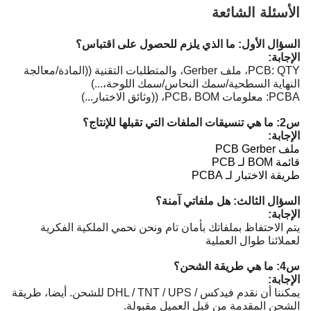
الأسئلة الشائعة
السؤال الأول: ما الذي يلزم للحصول على اقتباس؟
الإجابة:
PCB: QTY، ملف Gerber، والمتطلبات التقنية ((المادة/معالجة
النهاية السطحية/سمك النحاس/سمك اللوحة،...)
PCBA: معلومات PCB، BOM، ((وثائق الاختبار...)
س2: ما هي تنسيقات الملفات التي تقبلها للإنتاج؟
الإجابة:
ملف PCB Gerber
قائمة BOM لـ PCB
طريقة الاختبار لـ PCBA
السؤال الثالث: هل ملفاتي آمنة؟
الإجابة:
يتم الاحتفاظ بملفاتك بأمان تام ونحن نحمي الملكية الفكرية
لعملائنا طوال العملية
س4: ما هي طريقة الشحن؟
الإجابة:
يمكننا أن نقدم فيدكس / DHL / TNT / UPS للشحن. أيضا، طريقة
الشحن المقدمة من قبل العميل مقبولة.