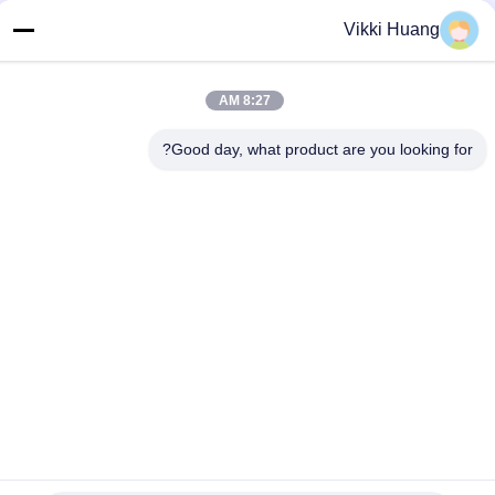
البريد الإلكتروني
Vikki Huang
richard@tecircuit.com
العنوان
8:27 AM
الغرفة 404، المبنى A2، شنجينغ بارك الرائدين، NO3 شارع لونغ
تينغ الثالث، مجتمع قسيانغ، شارع لونغ تينغ، منطقة لونغ غانغ، شين
Good day, what product are you looking for?
تشن، الصين
سياسة الخصوصية
|
خريطة الموقع
الصين جودة جيدة متعدد الطبقات ثنائي الفينيل متعدد الكلور المورد.
حقوق الطبع والنشر © 2024-2026 Shenzhen Tecircuit Electronics
Limited جميع الحقوق محفوظة