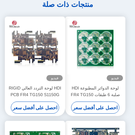
منتجات ذات صلة
فيديو
فيديو
لوحة الدوائر المطبوعة HDI
HDI لوحة التردد العالي RIGID
صلبة 6 طبقات FR4 TG150
PCB FR4 TG150 S1150G
تصميم OEM PCB تصنيع
الحجم الحد الأدنى للثقب
احصل على أفضل سعر
احصل على أفضل سعر
0.1mm