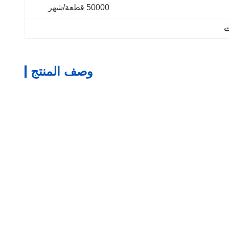
50000 قطعة/شهر
ت
وصف المنتج