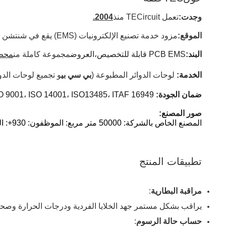
وجدت:
تعمل TECircuit منذ
2004.
الموقع:
مزود خدمة تصنيع الإلكترونيات (EMS) يقع في شنتشن الصين.
البند:
PCB EMS قابلة للتخصيص،
العروض
مجموعة كاملة من
محطة
الخدمة:
لوحات الدوائر المطبوعة (
بي سي بي
و تجميع لوحات الدو
ضمان الجودة:
13485، ITAF 16949 ومتوافقة مع ROHS و REACH.
O 9001، ISO 14001، ISO
صور المصنع:
المصنع الخاص بالشركة: 50000 متر مربع: الموظفون: 930+: القدرة الإنتاجية الشهرية: 100000 متر مربع
تطبيقات المنتج
مراقبة البطارية
:
يراقب بشكل مستمر جهد الخلايا الفردية ودرجات الحرارة وصحة
حساب حالة الرسوم
: