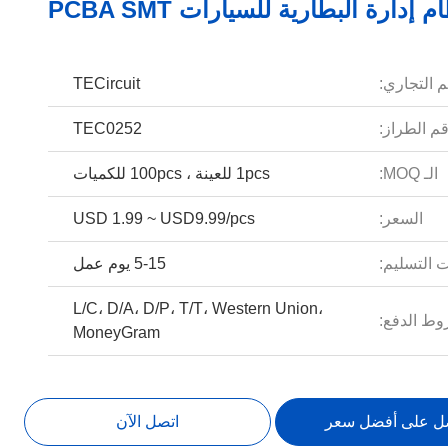
م إدارة البطارية للسيارات PCBA SMT
م التجاري:
TECircuit
م الطراز:
TEC0252
الـ MOQ:
1pcs للعينة ، 100pcs للكميات
السعر:
USD 1.99 ~ USD9.99/pcs
 التسليم:
5-15 يوم عمل
L/C، D/A، D/P، T/T، Western Union،
ط الدفع:
MoneyGram
ل على أفضل سعر
اتصل الآن