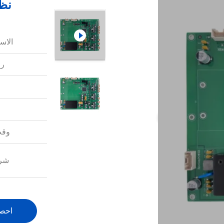
نظا
الاس
رق
وقت
شرو
احص