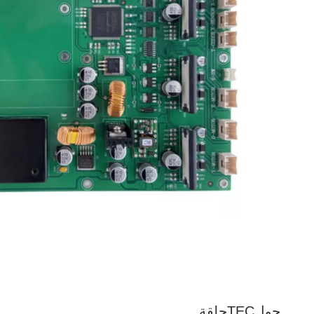
حول
TECحلقة