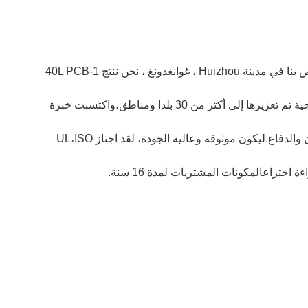
تم تأسيس TECircuit في عام 2004 ، وهي شركة صانعة PCB&PCBA بارعة كشركة وطنية عالية التقنية. بناءً على مصنع PCB الخاص بنا في مدينة Huizhou ، غوانغدونغ ، نحن ننتج 1-40L PCB
بدقة وكثافة.جنبا إلى جنب مع خطوطنا 8 SMT، ونحن ملحوظون في PCBA بين منطقة واسعة. التركيز على المنتجات المحلية والخارجية تم تعزيزها إلى أكثر من 30 بلدا ومناطق،واكتسبت خبرة
غنية في العديد من الصناعات بما في ذلك ولكن لا تقتصر على الاتصالات، 5G، loT، الطبية، التحكم الصناعي.السيارات.المعدات.الطيران والدفاع.ليكون موثوقة وعالية الجودة، لقد اجتاز UL،ISO