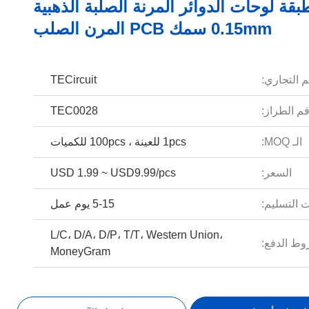
طبقة لوحات الدوائر المرنة الصلبة الذهبية
0.15mm سمك PCB المرن الصلب
م التجاري:
TECircuit
م الطراز:
TEC0028
الـ MOQ:
1pcs للعينة ، 100pcs للكميات
السعر:
USD 1.99 ~ USD9.99/pcs
 التسليم:
5-15 يوم عمل
L/C، D/A، D/P، T/T، Western Union،
ط الدفع:
MoneyGram