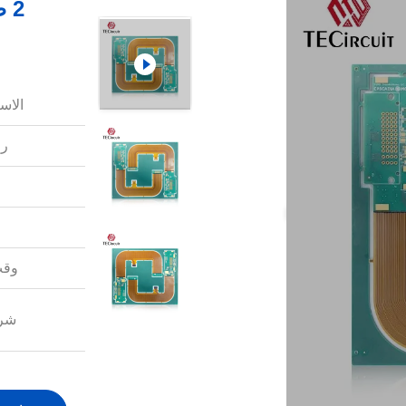
2 
الاس
رق
وقت
شرو