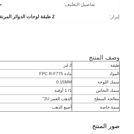
تفاصيل التغليف:
ح
إبراز:
2 طبقة لوحات الدوائر المرنة الصلبة
وصف المنتج
طبقة
2 لتر
المواد
مادة FPC R-F775
سمك اللوحة
0.15MM
سمك النحاس
1/ 1 أوقية
معالجة السطح
الذهب الغمر 2U"
سمة خاصة
أصبع الذهب
صور المنتج