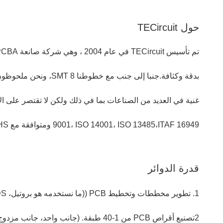
حول TECircuit
9001، ISO 14001، ISO 13485،ITAF 16949 ومتوافقة مع ROHS و REACHنحن حريصون على الابتكار وحصلنا على أكثر من 20 براءة اختراعالمكونات المشتريات لمدة 16 سنة.
قدرة الدوائر
1. تطوير مخططات وتخطيط PCB ((ما نستخدمه هو بروتيل، PADS)
2تصنيع أقراص PCB من 1-40 طبقة. (جانب واحد، جانب مزدوج، طبقة متعددة، لوح HDI، حفر ولوحة الثقوب العمياء الخ)