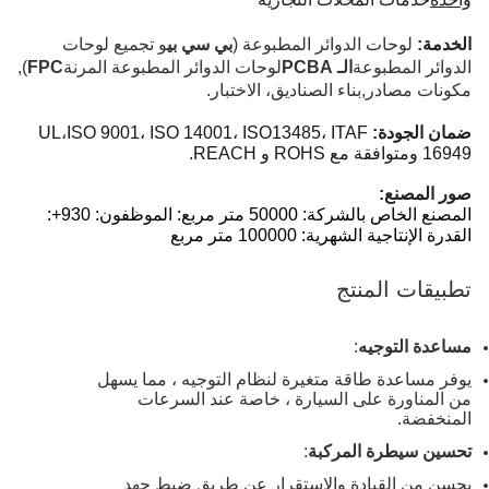
الخدمة:
لوحات الدوائر المطبوعة (
بي سي بي
و تجميع لوحات
الدوائر المطبوعة
الـ PCBA
لوحات الدوائر المطبوعة المرنة
FPC
),
مكونات مصادر
,
بناء الصناديق، الاختبار.
ضمان الجودة:
13485، ITAF
UL،ISO 9001، ISO 14001، ISO
16949 ومتوافقة مع ROHS و REACH.
صور المصنع:
المصنع الخاص بالشركة: 50000 متر مربع: الموظفون: 930+:
القدرة الإنتاجية الشهرية: 100000 متر مربع
تطبيقات المنتج
مساعدة التوجيه
:
يوفر مساعدة طاقة متغيرة لنظام التوجيه ، مما يسهل
من المناورة على السيارة ، خاصة عند السرعات
المنخفضة.
تحسين سيطرة المركبة
:
يحسن من القيادة والاستقرار عن طريق ضبط جهد