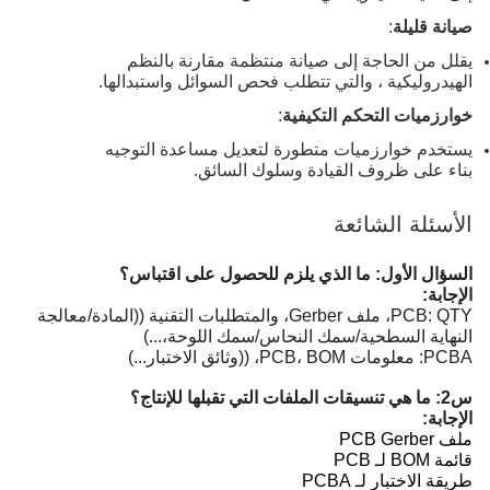
صيانة قليلة
:
يقلل من الحاجة إلى صيانة منتظمة مقارنة بالنظم
الهيدروليكية ، والتي تتطلب فحص السوائل واستبدالها.
خوارزميات التحكم التكيفية
:
يستخدم خوارزميات متطورة لتعديل مساعدة التوجيه
بناء على ظروف القيادة وسلوك السائق.
الأسئلة الشائعة
السؤال الأول: ما الذي يلزم للحصول على اقتباس؟
الإجابة:
PCB: QTY، ملف Gerber، والمتطلبات التقنية ((المادة/معالجة
النهاية السطحية/سمك النحاس/سمك اللوحة،...)
PCBA: معلومات PCB، BOM، ((وثائق الاختبار...)
س2: ما هي تنسيقات الملفات التي تقبلها للإنتاج؟
الإجابة:
ملف PCB Gerber
قائمة BOM لـ PCB
طريقة الاختبار لـ PCBA