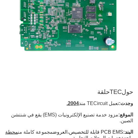
حول
TECحلقة
وجدت:
تعمل TECircuit منذ
2004.
الموقع:
مزود خدمة تصنيع الإلكترونيات (EMS) يقع في شنتشن
الصين.
البند:
PCB EMS قابلة للتخصيص،
العروض
مجموعة كاملة من
محطة
واحدة
خدمات المحلات التجارية