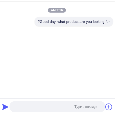
richard@tecircuit.com
3:16 AM
العنوان
Good day, what product are you looking for?
الغرفة 404، المبنى A2، شنجينغ بارك الرائدين، NO3 شارع لونغ
تينغ الثالث، مجتمع قسيانغ، شارع لونغ تينغ، منطقة لونغ غانغ، شين
تشن، الصين
سياسة الخصوصية
|
خريطة الموقع
الصين جودة جيدة متعدد الطبقات ثنائي الفينيل متعدد الكلور المورد.
حقوق الطبع والنشر © 2024-2026 Shenzhen Tecircuit Electronics
Limited جميع الحقوق محفوظة