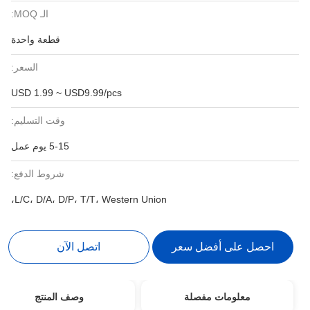
الـ MOQ:
قطعة واحدة
السعر:
USD 1.99 ~ USD9.99/pcs
وقت التسليم:
5-15 يوم عمل
شروط الدفع:
L/C، D/A، D/P، T/T، Western Union،
احصل على أفضل سعر
اتصل الآن
معلومات مفصلة
وصف المنتج