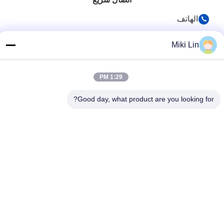
الهاتف
86-0755-8487 -5025
Miki Lin
البريد الإلكتروني
richard@tecircuit.com
1:29 PM
العنوان
Good day, what product are you looking for?
الغرفة 404، المبنى A2، شنجينغ بارك الرائدين، NO3 شارع لونغ
تينغ الثالث، مجتمع قسيانغ، شارع لونغ تينغ، منطقة لونغ غانغ، شين
تشن، الصين
سياسة الخصوصية
|
خريطة الموقع
الصين جودة جيدة متعدد الطبقات ثنائي الفينيل متعدد الكلور المورد.
حقوق الطبع والنشر © 2024-2026 Shenzhen Tecircuit Electronics
Limited جميع الحقوق محفوظة