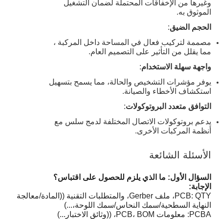
وغيرها من الإخفاقات المحتملة لضمان التشغيل
الموثوق به.
الحجم الضيق
:
مصممة لتركيب فعال في المساحة داخل المركبة ،
مما يقلل من التأثير على التصميم العام.
واجهة سهلة الاستخدام
:
يوفر مؤشرات التشخيص والحالة، مما يسمح بتسهيل
استكشاف الأخطاء والصيانة.
التوافق متعدد البروتوكولات
:
يدعم بروتوكولات الاتصال المختلفة لدمج سلس مع
أنظمة المركبات الأخرى.
الأسئلة الشائعة
السؤال الأول: ما الذي يلزم للحصول على اقتباس؟
الإجابة:
PCB: QTY، ملف Gerber، والمتطلبات التقنية ((المادة/معالجة
النهاية السطحية/سمك النحاس/سمك اللوحة،...)
PCBA: معلومات PCB، BOM، ((وثائق الاختبار...)