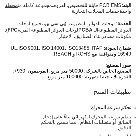
البند:
PCB EMS قابلة للتخصيص،
العروض
مجموعة كاملة من
محطة
واحدة
خدمات المحلات التجارية
الخدمة:
لوحات الدوائر المطبوعة (
بي سي بي
و تجميع لوحات
الدوائر المطبوعة
الـ PCBA
لوحات الدوائر المطبوعة المرنة
FPC
),
مكونات مصادر
,
بناء الصناديق، الاختبار.
ضمان الجودة:
13485، ITAF
UL،ISO 9001، ISO 14001، ISO
16949 ومتوافقة مع ROHS و REACH.
صور المصنع:
المصنع الخاص بالشركة: 50000 متر مربع: الموظفون: 930+:
القدرة الإنتاجية الشهرية: 100000 متر مربع
تطبيقات المنتج
تحكم سرعة المحرك
:
ينظم سرعة المحرك الكهربائي بناءً على إدخال
السائق أو متطلبات النظام ، مما يسمح بالتحكم
الدقيق.