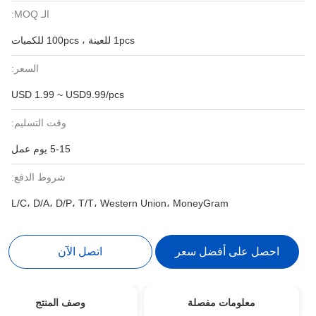
الـ MOQ:
1pcs للعينة ، 100pcs للكميات
السعر:
USD 1.99 ~ USD9.99/pcs
وقت التسليم:
5-15 يوم عمل
شروط الدفع:
L/C، D/A، D/P، T/T، Western Union، MoneyGram
احصل على أفضل سعر
اتصل الآن
معلومات مفصلة
وصف المنتج