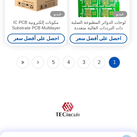
فيديو
فيديو
لوحات الدوائر المطبوعة الصلبة
مكونات إلكترونية IC PCB
ذات الترددات العالية متعددة
Substrate PCB Multilayer
الطبقات PCB للأجهزة
PCB HDI ENEPIG RF Module
احصل على أفضل سعر
احصل على أفضل سعر
الإلكترونية الاستهلاكية
صلبة
5
4
3
2
1
وسائل التواصل الاجتماعي