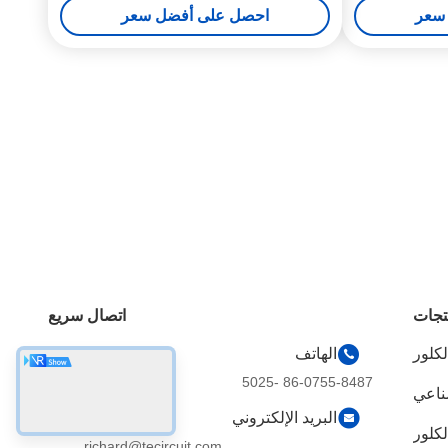
سعر
احصل على أفضل سعر
تجات
اتصال سريع
لكلور
الهاتف
86-0755-8487 -5025
صناعي
البريد الإلكتروني
richard@tecircuit.com