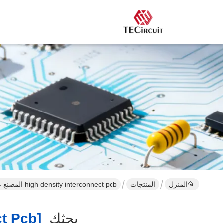
المنزل
المنتجات
high density interconnect pcb المصنع عبر الإنترنت
بحثك
[high Density Interconnect Pcb ]