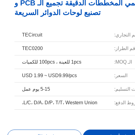
مصممي المخططات الدقيقة تجميع الـ PCB و
تصنيع لوحات الدوائر السريعة
م التجاري:
TECircuit
م الطراز:
TEC0200
الـ MOQ:
1pcs للعينة ، 100pcs للكميات
السعر:
USD 1.99 ~ USD9.99/pcs
 التسليم:
5-15 يوم عمل
ط الدفع:
L/C، D/A، D/P، T/T، Western Union،