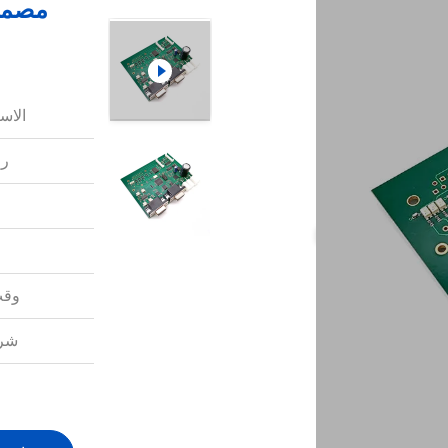
الاس
رق
وقت
شرو