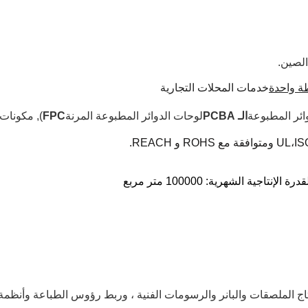
 واحدة
خدمات المحلات التجارية
ائر المطبوعة
الـ PCBA
لوحات الدوائر المطبوعة المرنة
FPC
), مكونات
UL،IS
اج الملصقات والبانر والرسومات الفنية ، وربط رؤوس الطباعة وأنظمة 