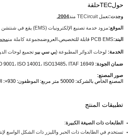
حول
TECحلقة
وجدت:
تعمل TECircuit منذ
2004.
الموقع:
مزود خدمة تصنيع الإلكترونيات (EMS) يقع في شنتشن الصين.
البند:
PCB EMS قابلة للتخصيص،
العروض
مجموعة كاملة من
محطة
الخدمة:
لوحات الدوائر المطبوعة (
بي سي بي
و تجميع لوحات الدو
ضمان الجودة:
13485، ITAF 16949 ومتوافقة مع ROHS و REACH.
O 9001، ISO 14001، ISO
صور المصنع:
المصنع الخاص بالشركة: 50000 متر مربع: الموظفون: 930+: القدرة الإنتاجية الشهرية: 100000 متر مربع
تطبيقات المنتج
الطابعات ذات الصيغة الكبيرة
:
تستخدم في الطابعات ذات الحبر والليزر ذات الشكل الواسع لإنت