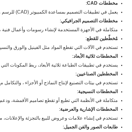
مخططات CAD
:
يعمل في تطبيقات التصميم بمساعدة الكمبيوتر (CAD) للرسم والدراسة الدقيقة ، وتسهيل المشاريع الهندسية والهندسية.
مخططات التصميم الجرافيكي
:
متكاملة في الأجهزة المستخدمة لإنشاء رسومات وأعمال فنية مفص
مُخطّطين للقطع
:
تستخدم في الآلات التي تقطع المواد مثل الفينيل والورق وال
المخططات ثلاثية الأبعاد
:
يستخدم في تطبيقات الطباعة ثلاثية الأبعاد، ربط المكونات التي
المخططين الصناعيين
:
تستخدم في بيئات التصنيع لإنتاج النماذج أو الأجزاء ، والتكامل مع أنظمة CNC (تحكم رقمي بالحاسوب) ل
المخططات النسيجية
:
متكاملة في الأنظمة التي تطبع أو تقطع تصاميم الأقمشة، ودعم
المخططات الإشارية والعرضية
:
تستخدم في إنشاء علامات وعروض للبيع بالتجزئة والإعلانات، م
طابعات الصور والفن الجميل
: