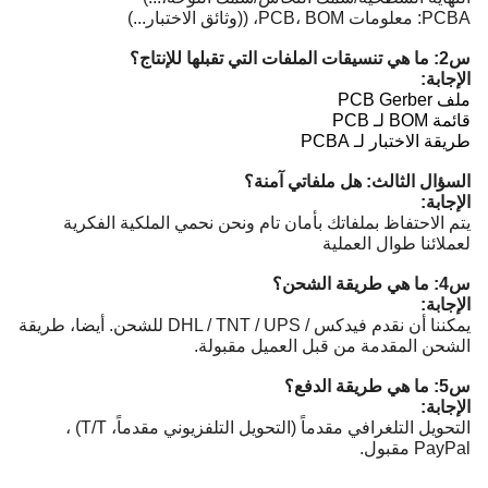
PCBA: معلومات PCB، BOM، ((وثائق الاختبار...)
س2: ما هي تنسيقات الملفات التي تقبلها للإنتاج؟
الإجابة:
ملف PCB Gerber
قائمة BOM لـ PCB
طريقة الاختبار لـ PCBA
السؤال الثالث: هل ملفاتي آمنة؟
الإجابة:
يتم الاحتفاظ بملفاتك بأمان تام ونحن نحمي الملكية الفكرية
لعملائنا طوال العملية
س4: ما هي طريقة الشحن؟
الإجابة:
يمكننا أن نقدم فيدكس / DHL / TNT / UPS للشحن. أيضا، طريقة
الشحن المقدمة من قبل العميل مقبولة.
س5: ما هي طريقة الدفع؟
الإجابة:
التحويل التلغرافي مقدماً (التحويل التلفزيوني مقدماً، T/T) ،
PayPal مقبول.