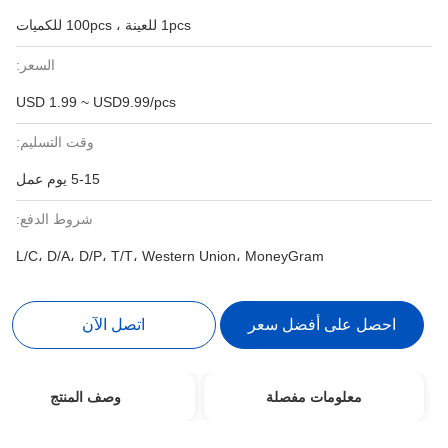
1pcs للعينة ، 100pcs للكميات
السعر:
USD 1.99 ~ USD9.99/pcs
وقت التسليم:
5-15 يوم عمل
شروط الدفع:
L/C، D/A، D/P، T/T، Western Union، MoneyGram
احصل على أفضل سعر
اتصل الآن
معلومات مفصلة
وصف المنتج