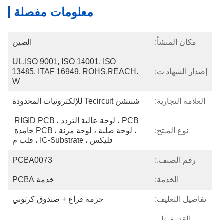
معلومات مفصلة
مكان المنشأ:
الصين
UL,ISO 9001, ISO 14001, ISO 
إصدار الشهادات:
13485, ITAF 16949, ROHS,REACH. 
W
العلامة التجارية:
شنتشن Tecircuit للإلكترونيات المحدودة
PCB ، لوحة عالية التردد ، RIGID PCB 
نوع المنتج:
، لوحة صلبة ، لوحة مرنة ، PCB جامدة 
فليكس ، IC-Substrate ، قلب م
رقم الصنف.:
PCBA0073
الخدمة:
خدمة PCBA
تفاصيل التغليف:
حزمة فراغ + صندوق كرتوني
القدرة على