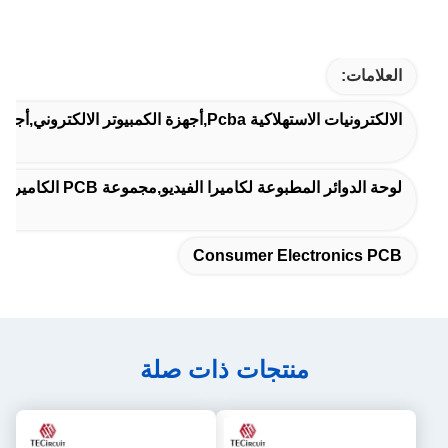
whole process seamless. We’ll definitely keep
coming back for future orders.
العلامات:
الالكترونيات الاستهلاكية Pcba,أجهزة الكمبيوتر الالكتروني,أجهزة الكمبيوتر الاستهلاكية
لوحة الدوائر المطبوعة لكاميرا الفيديو,مجموعة PCB الكاميرا الفيديو الإلكترونية,تجميع PCB الإلكتروني المخصص
Consumer Electronics PCB
منتجات ذات صلة