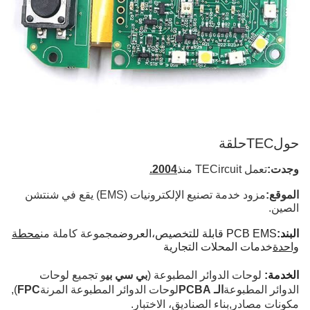
حول
TECحلقة
وجدت:
تعمل TECircuit منذ
2004.
الموقع:
مزود خدمة تصنيع الإلكترونيات (EMS) يقع في شنتشن
الصين.
البند:
PCB EMS قابلة للتخصيص،
العروض
مجموعة كاملة من
محطة
واحدة
خدمات المحلات التجارية
الخدمة:
لوحات الدوائر المطبوعة (
بي سي بي
و تجميع لوحات
الدوائر المطبوعة
الـ PCBA
لوحات الدوائر المطبوعة المرنة
FPC
),
مكونات مصادر
,
بناء الصناديق، الاختبار.