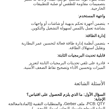
بتصميمات مقاومة للطقس أو صلبة للتطبيقات
الخارجية.
واجهة المستخدم
:
يتضمن أجهزة تحكم بديهية أو شاشات أو واجهات
بشاشة تعمل باللمس لسهولة التشغيل والتكوين.
إدارة الطاقة
:
يتضمن أنظمة إدارة طاقة فعالة لتحسين عمر البطارية
وتقليل استهلاك الطاقة.
قابلية تحديث البرمجيات الثابتة
:
قادرة على تلقي تحديثات البرمجيات الثابتة لتعزيز
الميزات وتحسين الأداء وتصحيح نقاط الضعف الأمنية.
الأسئلة الشائعة
السؤال الأول: ما الذي يلزم للحصول على اقتباس؟
الإجابة:
PCB: QTY، ملف Gerber، والمتطلبات التقنية ((المادة/معالجة
النهاية السطحية/سمك النحاس/سمك اللوحة،...)