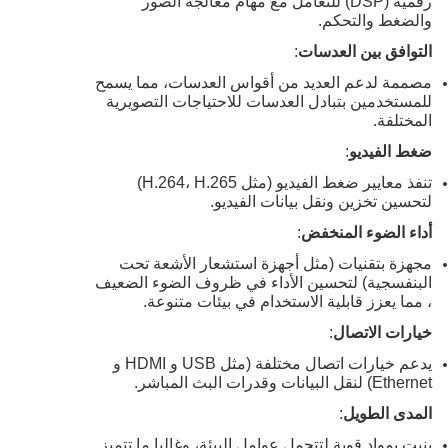
رقمية (DSP) للتعامل مع مهام معالجة الصور
والضغط والتحكم.
التوافق بين العدسات
:
مصممة لدعم العديد من أقواس العدسات، مما يسمح
للمستخدمين بتبادل العدسات للاحتياجات التصويرية
المختلفة.
ضغط الفيديو
:
تنفذ معايير ضغط الفيديو (مثل H.264، H.265)
لتحسين تخزين ونقل بيانات الفيديو.
أداء الضوء المنخفض
:
مجهزة بتقنيات (مثل أجهزة استشعار الأشعة تحت
البنفسجية) لتحسين الأداء في ظروف الضوء الضعيف
، مما يعزز قابلية الاستخدام في بيئات متنوعة.
خيارات الاتصال
:
يدعم خيارات اتصال مختلفة (مثل USB و HDMI و
Ethernet) لنقل البيانات وقدرات البث المباشر.
المدى الطويل
:
بنيت بمواد قوية لتتحمل عوامل البيئة، وغالبا ما تتميز