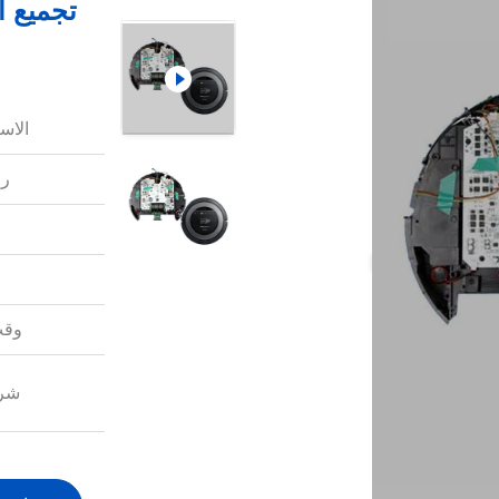
الاس
رق
وقت
شرو