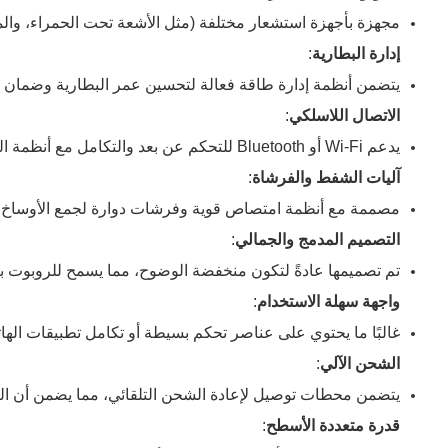
مجهزة بأجهزة استشعار مختلفة (مثل الأشعة تحت الحمراء، وا
إدارة البطارية
:
يتضمن أنظمة إدارة طاقة فعالة لتحسين عمر البطارية وضمان أ
الاتصال اللاسلكي
:
يدعم Wi-Fi أو Bluetooth للتحكم عن بعد والتكامل مع أنظمة المنازل الذكية ، مما يسمح للمستخدمين بجدولة ومراقبة مهام التنظيف.
آليات الشفط والفرشاة
:
مصممة مع أنظمة امتصاص قوية وفرشات دوارة لجمع الأوساخ وا
التصميم المدمج والجمالي
:
تم تصميمها عادةً لتكون منخفضة الوضوح، مما يسمح للروبوت بت
واجهة سهلة الاستخدام
:
غالبًا ما يحتوي على عناصر تحكم بسيطة أو تكامل تطبيقات اله
الشحن الآلي
:
يتضمن محطات توصيل لإعادة الشحن التلقائي، مما يضمن أن الروب
قدرة متعددة الأسطح
: