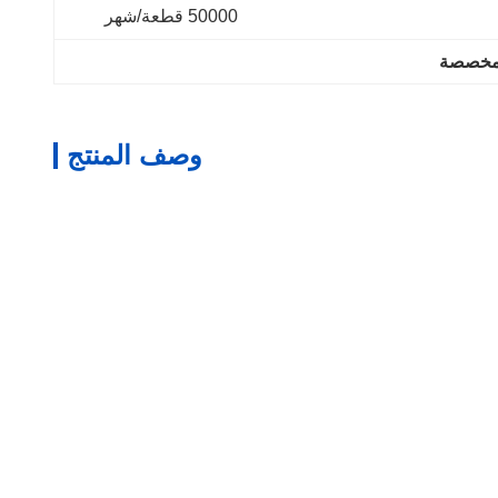
50000 قطعة/شهر
المخصصة
وصف المنتج