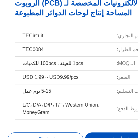
تجميع الالكترونيات المخصصة لـ (PCB) الروبوت
المساحة إنتاج لوحات الدوائر المطبوعة
م التجاري:
TECircuit
م الطراز:
TEC0084
الـ MOQ:
1pcs للعينة ، 100pcs للكميات
السعر:
USD 1.99 ~ USD9.99/pcs
 التسليم:
5-15 يوم عمل
L/C، D/A، D/P، T/T، Western Union،
ط الدفع:
MoneyGram