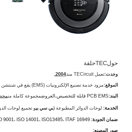
حول
TECحلقة
وجدت:
تعمل TECircuit منذ
2004.
الموقع:
مزود خدمة تصنيع الإلكترونيات (EMS) يقع في شنتشن الصين.
البند:
PCB EMS قابلة للتخصيص،
العروض
مجموعة كاملة من
محطة
الخدمة:
لوحات الدوائر المطبوعة (
بي سي بي
و تجميع لوحات الدو
ضمان الجودة:
13485، ITAF 16949 ومتوافقة مع ROHS و REACH.
O 9001، ISO 14001، ISO
صور المصنع: